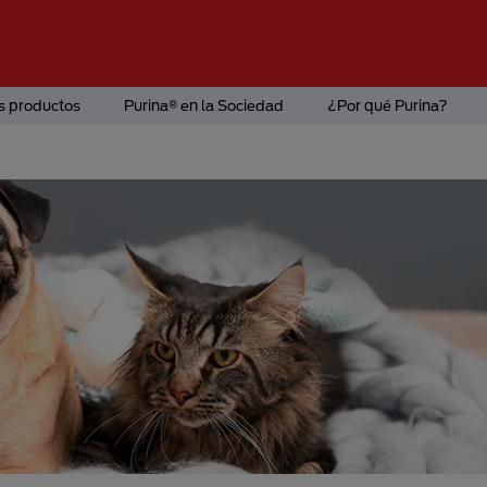
s productos
Purina® en la Sociedad
¿Por qué Purina?