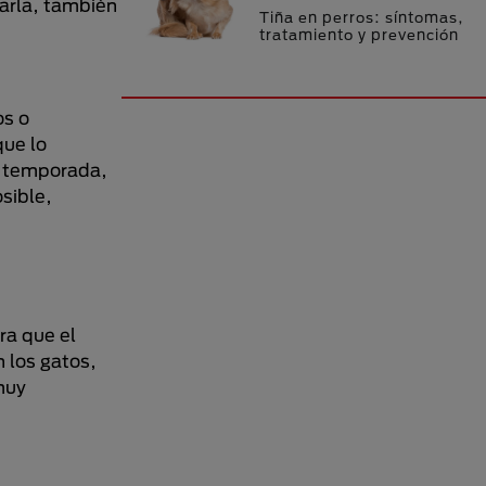
sarla, también
Tiña en perros: síntomas,
tratamiento y prevención
os o
que lo
la temporada,
sible,
ra que el
 los gatos,
muy