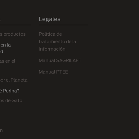
a
Legales
s productos
Política de
tratamiento de la
en la
información
ad
Manual SAGRILAFT
s en el
Manual PTEE
or el Planeta
é Purina?
os de Gato
ón