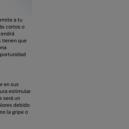
rmite a tu
ás cortos o
tendrá
s tienen que
una
oportunidad
r en sus
cura estimular
s será un
olores debido
o la gripe o