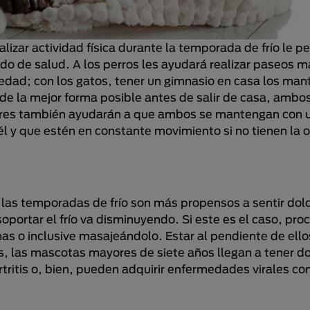
lizar actividad física durante la temporada de frío le pe
o de salud. A los perros les ayudará realizar paseos m
edad; con los gatos, tener un gimnasio en casa los man
de la mejor forma posible antes de salir de casa, ambo
eriores también ayudarán a que ambos se mantengan con 
l y que estén en constante movimiento si no tienen la 
 las temporadas de frío son más propensos a sentir dolo
oportar el frío va disminuyendo. Si este es el caso, pro
as o inclusive masajeándolo. Estar al pendiente de ello
s, las mascotas mayores de siete años llegan a tener d
ritis o, bien, pueden adquirir enfermedades virales com