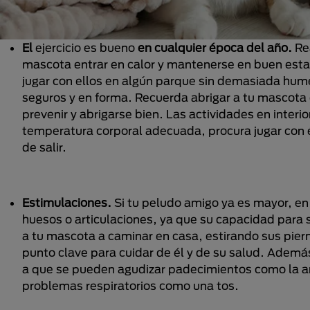
El
ejercicio es bueno
en cualquier época del año.
Rea
mascota entrar en calor y mantenerse en buen estad
jugar con ellos en algún parque sin demasiada hum
seguros y en forma. Recuerda abrigar a tu mascota 
prevenir y abrigarse bien. Las actividades en int
temperatura corporal adecuada, procura jugar con é
de salir.
Estimulaciones.
Si tu peludo amigo ya es mayor, en
huesos o articulaciones, ya que su capacidad para s
a tu mascota a caminar en casa, estirando sus piern
punto clave para cuidar de él y de su salud. Ademá
a que se pueden agudizar padecimientos como la art
problemas respiratorios como una tos.