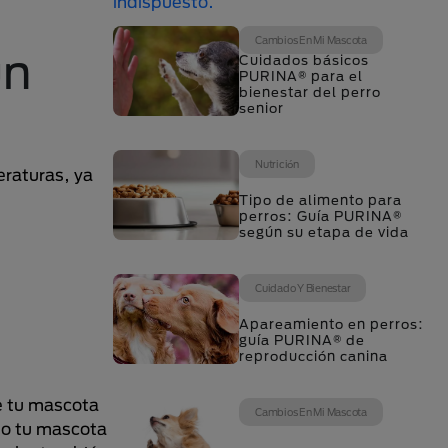
Cambios En Mi Mascota
un
Cuidados básicos
PURINA® para el
bienestar del perro
senior
Nutrición
eraturas, ya
Tipo de alimento para
perros: Guía PURINA®
según su etapa de vida
Cuidado Y Bienestar
Apareamiento en perros:
guía PURINA® de
reproducción canina
e tu mascota
Cambios En Mi Mascota
 o tu mascota