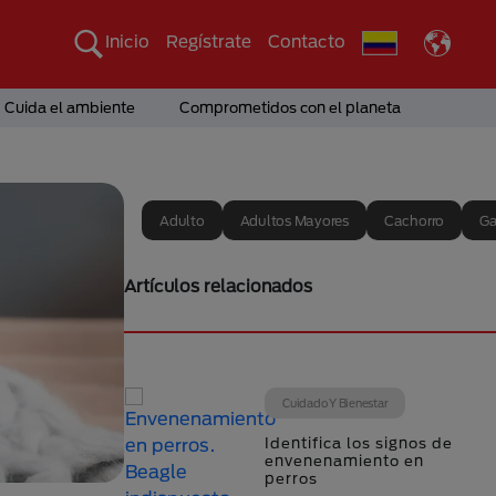
Inicio
Regístrate
Contacto
Cuida el ambiente
Comprometidos con el planeta
Adulto
Adultos Mayores
Cachorro
Ga
Artículos relacionados
Cuidado Y Bienestar
Identifica los signos de
envenenamiento en
perros