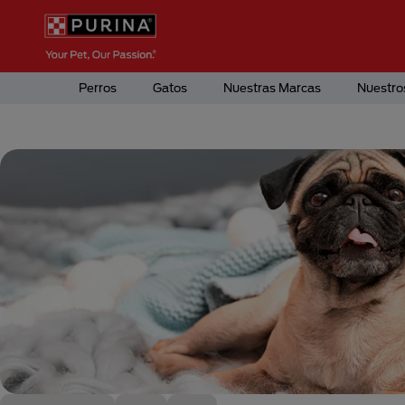
Pasar al contenido principal
Menú Secundario Purina
Menú Principal Purina
Perros
Gatos
Nuestras Marcas
Nuestro