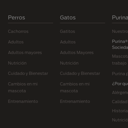
Menú Footer Purina
Perros
Gatos
Purin
Cachorros
Gatitos
Nuestro
Purina® 
Adultos
Adultos
Socied
Adultos mayores
Adultos Mayores
Mascota
Nutrición
Nutrición
trabajo
Cuidado y Bienestar
Cuidado y Bienestar
Purina p
¿Por qu
Cambios en mi
Cambios en mi
mascota
mascota
Alérgen
Entrenamiento
Entrenamiento
Calidad
Historia
Nutrici