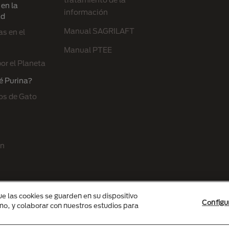
en la
información
ad
Manual SAGRILAFT
s en el
Manual PTEE
or el Planeta
é Purina?
os de Gato
ón
ue las cookies se guarden en su dispositivo
Configu
smo, y colaborar con nuestros estudios para
é des Produits Nestlé S.A., Vevey, Switzerland or are used with permission.