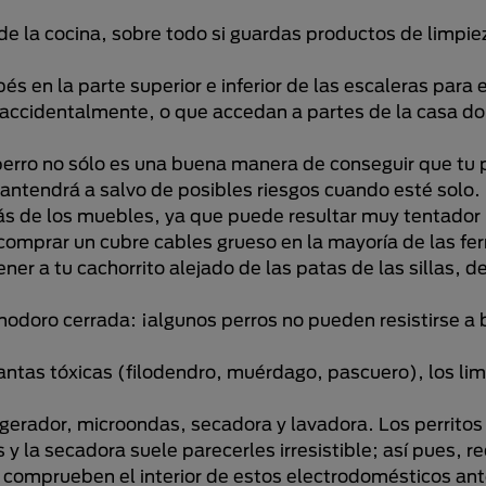
 de la cocina, sobre todo si guardas productos de limpie
s en la parte superior e inferior de las escaleras para e
n accidentalmente, o que accedan a partes de la casa 
rro no sólo es una buena manera de conseguir que tu 
 mantendrá a salvo de posibles riesgos cuando esté solo.
ás de los muebles, ya que puede resultar muy tentador 
comprar un cubre cables grueso en la mayoría de las fer
 a tu cachorrito alejado de las patas de las sillas, de
nodoro cerrada: ¡algunos perros no pueden resistirse a 
 plantas tóxicas (filodendro, muérdago, pascuero), los li
rigerador, microondas, secadora y lavadora. Los perrito
 y la secadora suele parecerles irresistible; así pues, 
e comprueben el interior de estos electrodomésticos an