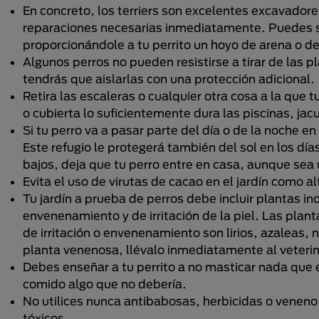
En concreto, los terriers son excelentes excavadores
reparaciones necesarias inmediatamente. Puedes s
proporcionándole a tu perrito un hoyo de arena o d
Algunos perros no pueden resistirse a tirar de las pla
tendrás que aislarlas con una protección adicional.
Retira las escaleras o cualquier otra cosa a la que 
o cubierta lo suficientemente dura las piscinas, ja
Si tu perro va a pasar parte del día o de la noche en
Este refugio le protegerá también del sol en los dí
bajos, deja que tu perro entre en casa, aunque sea u
Evita el uso de virutas de cacao en el jardín como a
Tu jardín a prueba de perros debe incluir plantas ino
envenenamiento y de irritación de la piel. Las plant
de irritación o envenenamiento son lirios, azaleas, 
planta venenosa, llévalo inmediatamente al veterina
Debes enseñar a tu perrito a no masticar nada que en
comido algo que no debería.
No utilices nunca antibabosas, herbicidas o venen
tóxicos.