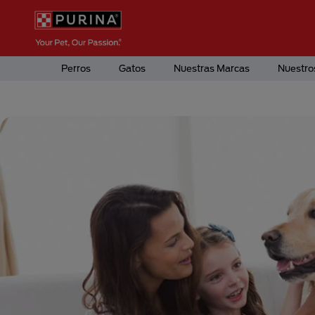
Pasar al contenido principal
Menú Secundario Purina
Menú Principal Purina
Perros
Gatos
Nuestras Marcas
Nuestro