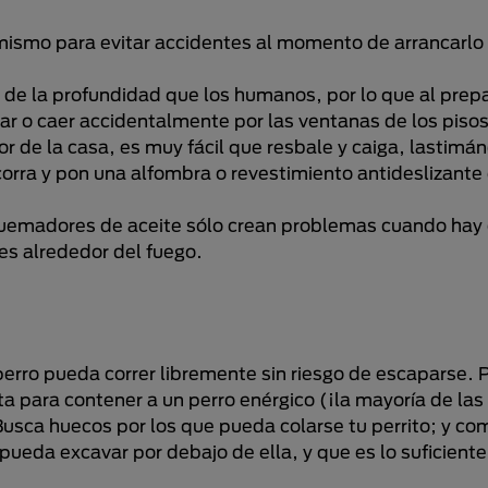
l mismo para evitar accidentes al momento de arrancarlo e
y de la profundidad que los humanos, por lo que al prepa
r o caer accidentalmente por las ventanas de los pisos
 de la casa, es muy fácil que resbale y caiga, lastimá
orra y pon una alfombra o revestimiento antideslizante 
quemadores de aceite sólo crean problemas cuando hay 
res alrededor del fuego.
 perro pueda correr libremente sin riesgo de escaparse. 
ta para contener a un perro enérgico (¡la mayoría de las
usca huecos por los que pueda colarse tu perrito; y c
o pueda excavar por debajo de ella, y que es lo suficien