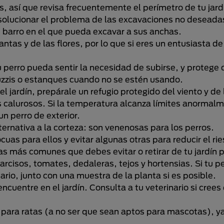
, así que revisa frecuentemente el perímetro de tu jardí
olucionar el problema de las excavaciones no deseada
e barro en el que pueda excavar a sus anchas.
ntas y de las flores, por lo que si eres un entusiasta de 
tu perro pueda sentir la necesidad de subirse, y protege 
cuzzis o estanques cuando no se estén usando.
 el jardín, prepárale un refugio protegido del viento y d
as calurosos. Si la temperatura alcanza límites anormalm
n perro de exterior.
lternativa a la corteza: son venenosas para los perros.
cuas para ellos y evitar algunas otras para reducir el ri
as más comunes que debes evitar o retirar de tu jardín p
narcisos, tomates, dedaleras, tejos y hortensias. Si tu 
rio, junto con una muestra de la planta si es posible.
cuentre en el jardín. Consulta a tu veterinario si crees
o para ratas (a no ser que sean aptos para mascotas), 