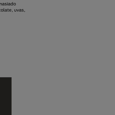
emasiado
colate, uvas,