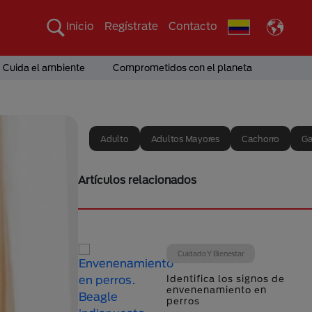
Inicio
Regístrate
Contacto
Cuida el ambiente
Comprometidos con el planeta
Adulto
Adultos Mayores
Cachorro
Ga
Artículos relacionados
Cuidado Y Bienestar
Identifica los signos de
envenenamiento en
perros