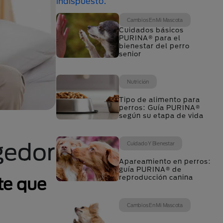
Cambios En Mi Mascota
Cuidados básicos
PURINA® para el
bienestar del perro
senior
Nutrición
Tipo de alimento para
perros: Guía PURINA®
según su etapa de vida
gedor
Cuidado Y Bienestar
Apareamiento en perros:
guía PURINA® de
reproducción canina
te que
Cambios En Mi Mascota