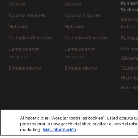
Purina® 
Adultos
Adultos
Socied
Adultos mayores
Adultos Mayores
Mascota
Nutrición
Nutrición
trabajo
Cuidado y Bienestar
Cuidado y Bienestar
Purina p
¿Por qu
Cambios en mi
Cambios en mi
mascota
mascota
Alérgen
Entrenamiento
Entrenamiento
Calidad
Historia
Nutrici
Al hacer clic en “Aceptar todas las cookies”, usted acepta q
Menu Footer Secundario Purina
para mejorar la navegación del sitio, analizar el uso del mi
marketing.
Más información
All Nestlé Purina trademarks owned by Sociét