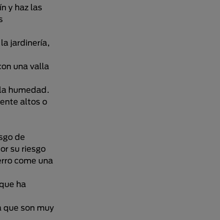
n y haz las
s
la jardinería,
con una valla
e la humedad.
ente altos o
esgo de
or su riesgo
perro come una
 que ha
ya que son muy