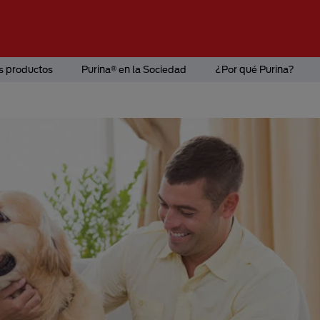
s productos
Purina® en la Sociedad
¿Por qué Purina?