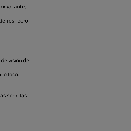
congelante,
ierres, pero
 de visión de
 lo loco.
las semillas