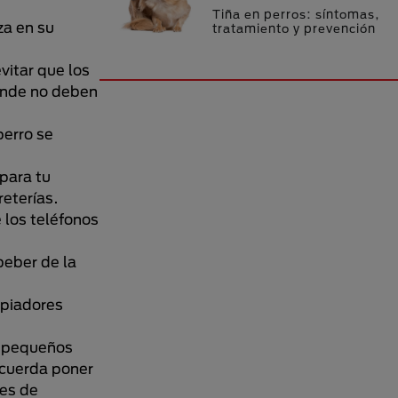
Tiña en perros: síntomas,
za en su
tratamiento y prevención
vitar que los
donde no deben
perro se
para tu
reterías.
 los teléfonos
beber de la
mpiadores
s pequeños
recuerda poner
tes de