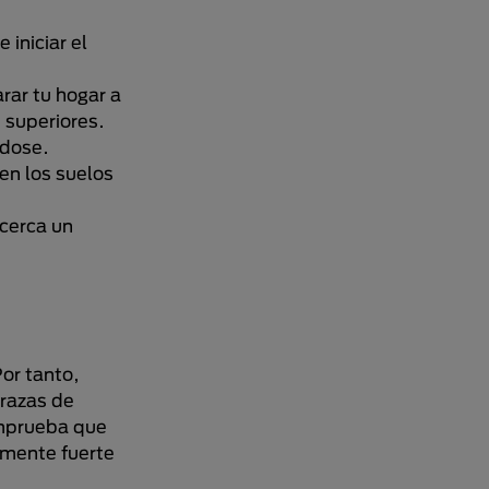
 iniciar el
rar tu hogar a
 superiores.
ndose.
en los suelos
cerca un
Por tanto,
 razas de
omprueba que
temente fuerte