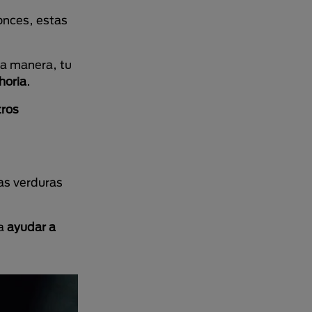
tonces, estas
ta manera, tu
horia
.
tros
tas verduras
ra
ayudar a