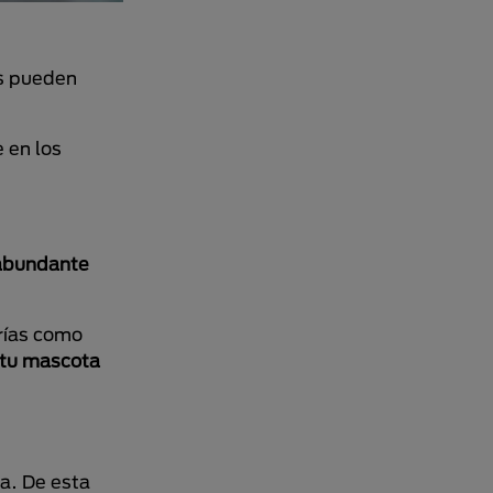
es pueden
e en los
 abundante
orías como
 tu mascota
a. De esta