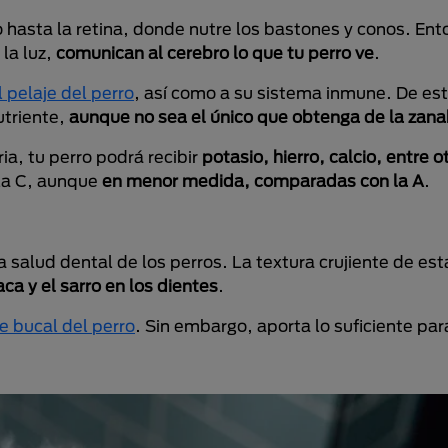
o hasta la retina, donde nutre los bastones y conos. En
 la luz,
comunican al cerebro lo que tu perro ve
.
el pelaje del perro
, así como a su sistema inmune. De es
utriente,
aunque no sea el único que obtenga de la zana
a, tu perro podrá recibir
potasio, hierro, calcio, entre o
 la C, aunque
en menor medida, comparadas con la A
.
a salud dental de los perros. La textura crujiente de es
ca y el sarro en los dientes
.
e bucal del perro
. Sin embargo, aporta lo suficiente pa