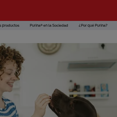
s productos
Purina® en la Sociedad
¿Por qué Purina?