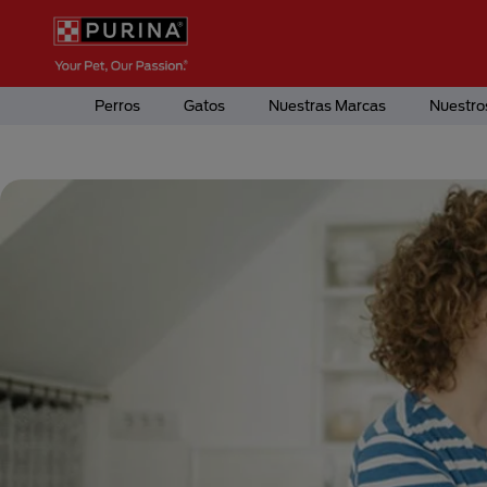
Pasar al contenido principal
Menú Secundario Purina
Menú Principal Purina
Perros
Gatos
Nuestras Marcas
Nuestro