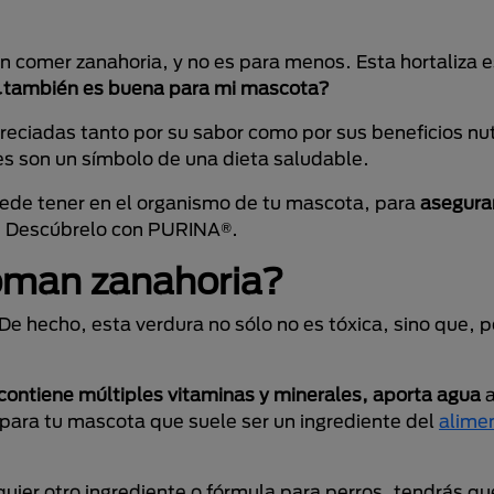
n comer zanahoria, y no es para menos. Esta hortaliza e
¿también es buena para mi mascota?
reciadas tanto por su sabor como por sus beneficios nut
tes son un símbolo de una dieta saludable.
uede tener en el organismo de tu mascota, para
asegura
a? Descúbrelo con PURINA®.
coman zanahoria?
e hecho, esta verdura no sólo no es tóxica, sino que, p
 contiene múltiples vitaminas y minerales, aporta agua
a
 para tu mascota que suele ser un ingrediente del
alime
ier otro ingrediente o fórmula para perros, tendrás qu