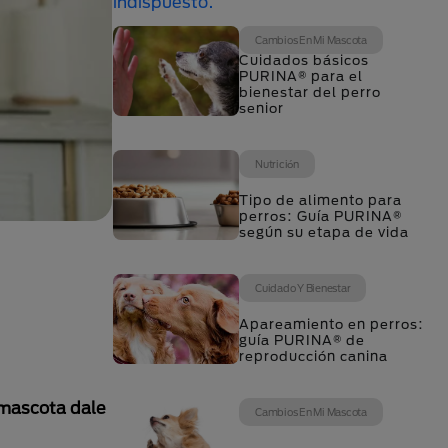
Cambios En Mi Mascota
Cuidados básicos
PURINA® para el
bienestar del perro
senior
Nutrición
Tipo de alimento para
perros: Guía PURINA®
según su etapa de vida
Cuidado Y Bienestar
Apareamiento en perros:
guía PURINA® de
reproducción canina
 mascota dale
Cambios En Mi Mascota