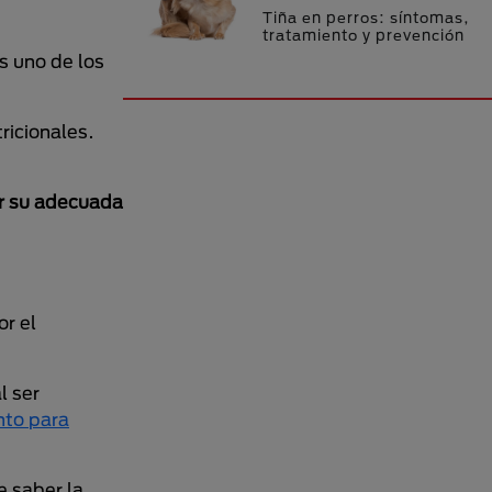
Tiña en perros: síntomas,
tratamiento y prevención
s uno de los
ricionales.
r su adecuada
or el
l ser
nto para
e saber la