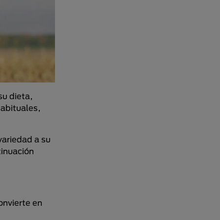
su dieta,
habituales,
variedad a su
tinuación
onvierte en