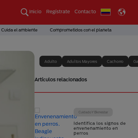
Inicio
Regístrate
Contacto
Cuida el ambiente
Comprometidos con el planeta
Adulto
Adultos Mayores
Cachorro
Ga
Artículos relacionados
Cuidado Y Bienestar
Identifica los signos de
envenenamiento en
perros