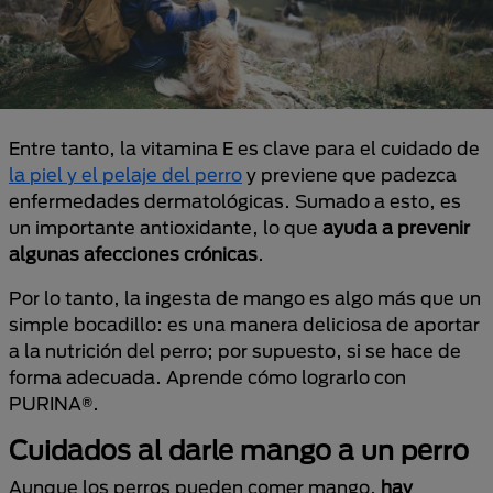
Entre tanto, la vitamina E es clave para el cuidado de
la piel y el pelaje del perro
y previene que padezca
enfermedades dermatológicas. Sumado a esto, es
un importante antioxidante, lo que
ayuda a prevenir
algunas afecciones crónicas
.
Por lo tanto, la ingesta de mango es algo más que un
simple bocadillo: es una manera deliciosa de aportar
a la nutrición del perro; por supuesto, si se hace de
forma adecuada. Aprende cómo lograrlo con
PURINA®.
Cuidados al darle mango a un perro
Aunque los perros pueden comer mango,
hay