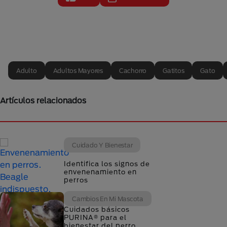
Adulto
Adultos Mayores
Cachorro
Gatitos
Gato
Artículos relacionados
Cuidado Y Bienestar
Identifica los signos de
envenenamiento en
perros
Cambios En Mi Mascota
Cuidados básicos
PURINA® para el
bienestar del perro