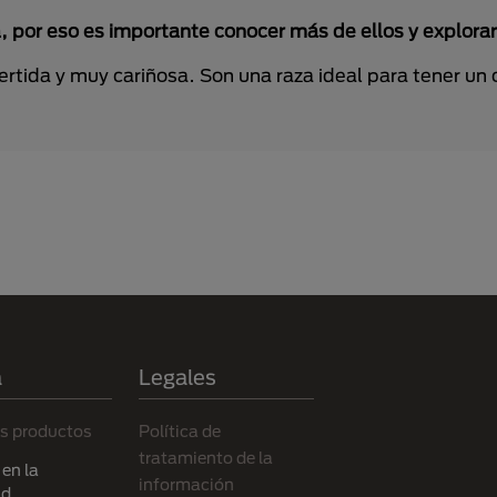
, por eso es importante conocer más de ellos y explorar
vertida y muy cariñosa. Son una raza ideal para tener u
a
Legales
s productos
Política de
tratamiento de la
en la
información
ad