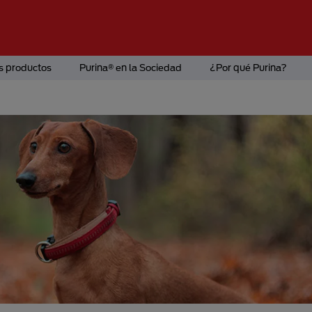
s productos
Purina® en la Sociedad
¿Por qué Purina?