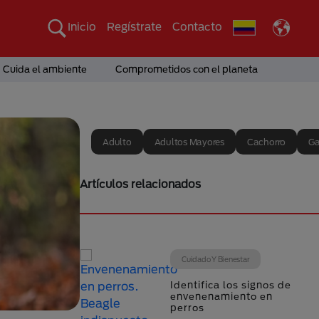
Inicio
Regístrate
Contacto
Cuida el ambiente
Comprometidos con el planeta
Adulto
Adultos Mayores
Cachorro
Ga
Artículos relacionados
Cuidado Y Bienestar
Identifica los signos de
envenenamiento en
perros