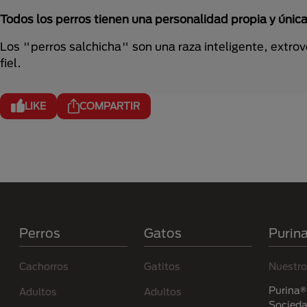
Todos los perros tienen una personalidad propia y única
Los "perros salchicha" son una raza inteligente, extro
fiel.
LIKE
COMPARTIR
Menú Footer Purina
Perros
Gatos
Purin
Cachorros
Gatitos
Nuestro
Purina® 
Adultos
Adultos
Socied