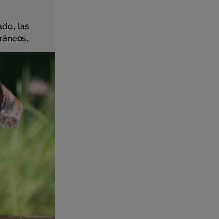
ado, las
rráneos.