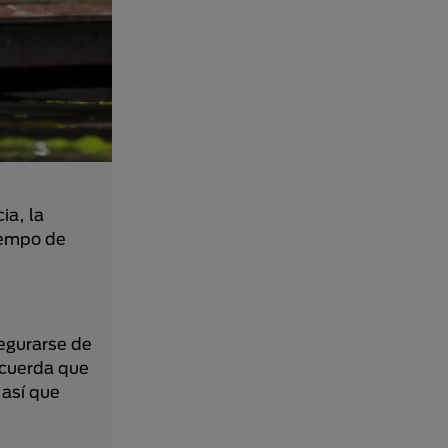
ia, la
iempo de
segurarse de
ecuerda que
 así que