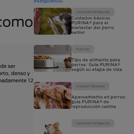
Cambios En Mi Mascota
 como
Cuidados básicos
PURINA® para el
bienestar del perro
senior
Nutrición
Tipo de alimento para
perros: Guía PURINA®
 de ser
según su etapa de vida
orto, denso y
ximadamente 12
Cuidado Y Bienestar
Apareamiento en perros:
guía PURINA® de
reproducción canina
Cambios En Mi Mascota