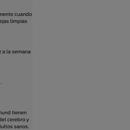
almente cuando
ejas limpias
z a la semana
.
hund tienen
del cerebro y
adultos sanos.