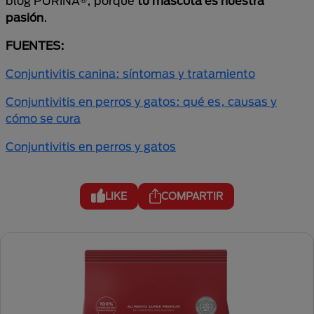
blog PURINA®, porque
tu mascota es nuestra
pasión
.
FUENTES:
Conjuntivitis canina: síntomas y tratamiento
Conjuntivitis en perros y gatos: qué es, causas y
cómo se cura
Conjuntivitis en perros y gatos
LIKE
COMPARTIR