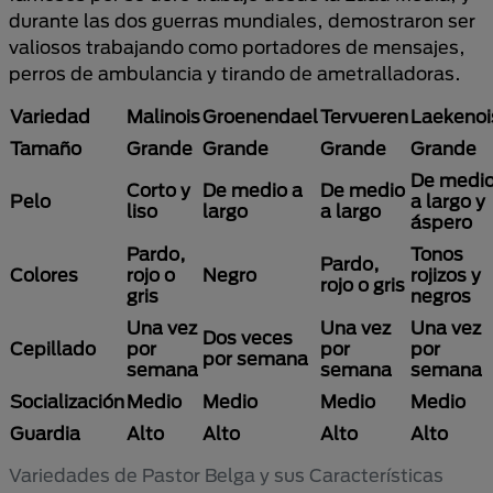
durante las dos guerras mundiales, demostraron ser
valiosos trabajando como portadores de mensajes,
perros de ambulancia y tirando de ametralladoras.
Variedad
Malinois
Groenendael
Tervueren
Laekenoi
Tamaño
Grande
Grande
Grande
Grande
De medi
Corto y
De medio a
De medio
Pelo
a largo y
liso
largo
a largo
áspero
Pardo,
Tonos
Pardo,
Colores
rojo o
Negro
rojizos y
rojo o gris
gris
negros
Una vez
Una vez
Una vez
Dos veces
Cepillado
por
por
por
por semana
semana
semana
semana
Socialización
Medio
Medio
Medio
Medio
Guardia
Alto
Alto
Alto
Alto
Variedades de Pastor Belga y sus Características