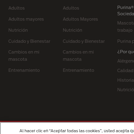
Purina® 
Adultos
Adultos
Socied
Adultos mayores
Adultos Mayores
Mascota
Nutrición
Nutrición
trabajo
Cuidado y Bienestar
Cuidado y Bienestar
Purina p
¿Por qu
Cambios en mi
Cambios en mi
mascota
mascota
Alérgen
Entrenamiento
Entrenamiento
Calidad
Historia
Nutrici
Menu Footer Secundario Purina
Al hacer clic en “Aceptar todas las cookies”, usted acepta q