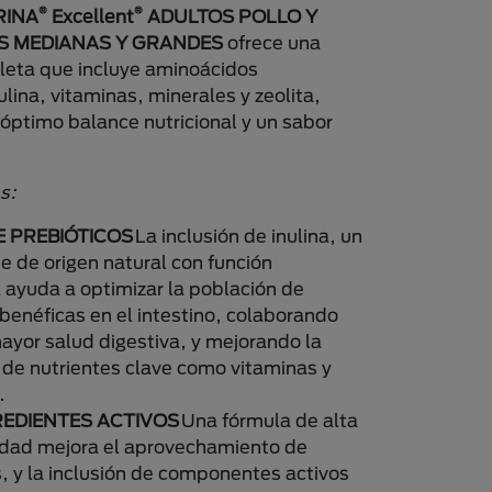
®
®
RINA
Excellent
ADULTOS POLLO Y
S MEDIANAS Y GRANDES
ofrece una
leta que incluye aminoácidos
ulina, vitaminas, minerales y zeolita,
óptimo balance nutricional y un sabor
as:
 PREBIÓTICOS
La inclusión de inulina, un
e de origen natural con función
a ayuda a optimizar la población de
 benéficas en el intestino, colaborando
ayor salud digestiva, y mejorando la
 de nutrientes clave como vitaminas y
.
REDIENTES ACTIVOS
Una fórmula de alta
lidad mejora el aprovechamiento de
s, y la inclusión de componentes activos