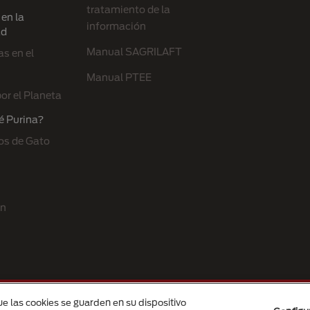
tratamiento de la
en la
información
ad
Manual SAGRILAFT
s en el
Manual PTEE
or el Planeta
é Purina?
os de Gato
ón
ue las cookies se guarden en su dispositivo