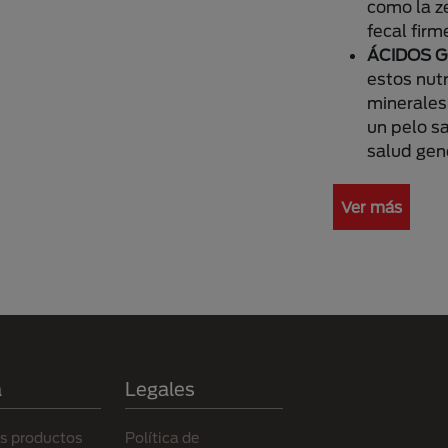
como la z
fecal firm
ÁCIDOS 
estos nutr
minerales 
un pelo sa
salud gen
Ver más
a
Legales
s productos
Política de