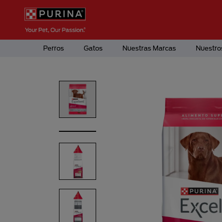
Pasar al contenido principal
Menú Secundario Purina
Menú Principal Purina
Perros
Gatos
Nuestras Marcas
Nuestro