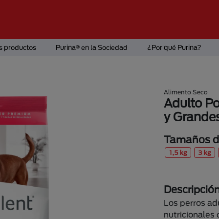
s productos
Purina® en la Sociedad
¿Por qué Purina?
Alimento Seco
Adulto Po
y Grande
Tamaños di
1,5 kg
3 kg
Descripció
Los perros ad
nutricionales 