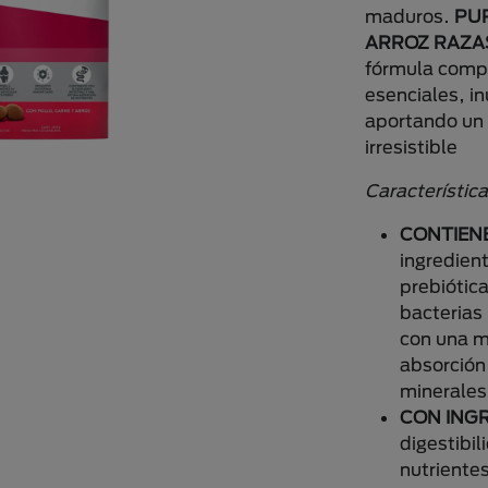
maduros.
PU
ARROZ RAZA
fórmula comp
esenciales, in
aportando un 
irresistible
Característic
CONTIENE
ingredient
prebiótic
bacterias
con una m
absorción
minerales
CON ING
digestibi
nutriente