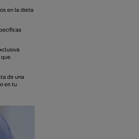
os en la dieta
pecíficas
exclusiva
, que
ata de una
no en tu