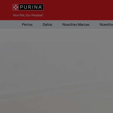
Pasar al contenido principal
Menú Secundario Purina
Menú Principal Purina
Perros
Gatos
Nuestras Marcas
Nuestro