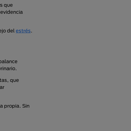
is que
 evidencia
ejo del
estrés
.
sbalance
rinario.
tas, que
ar
a propia. Sin