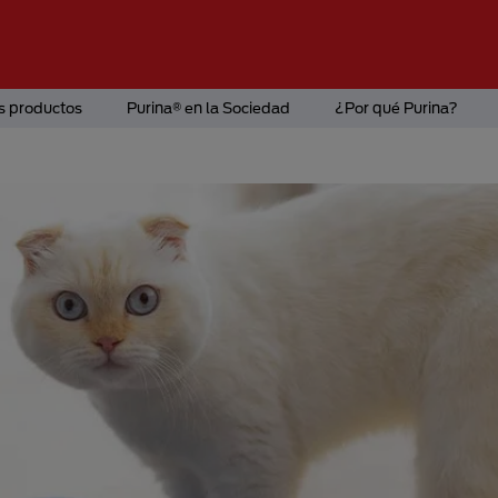
s productos
Purina® en la Sociedad
¿Por qué Purina?