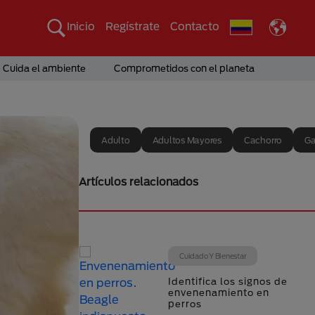
Inicio
Regístrate
Contacto
Cuida el ambiente
Comprometidos con el planeta
Adulto
Adultos Mayores
Cachorro
Ga
Artículos relacionados
Cuidado Y Bienestar
Identifica los signos de
envenenamiento en
perros