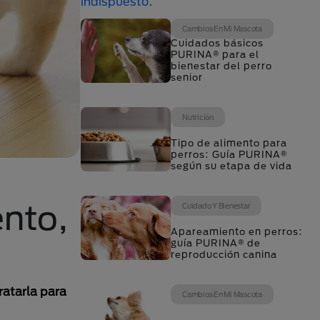
Cambios En Mi Mascota
Cuidados básicos
PURINA® para el
bienestar del perro
senior
Nutrición
Tipo de alimento para
perros: Guía PURINA®
según su etapa de vida
ento,
Cuidado Y Bienestar
Apareamiento en perros:
guía PURINA® de
reproducción canina
ratarla para
Cambios En Mi Mascota