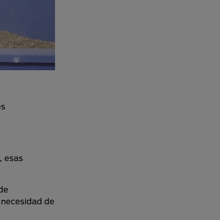
es
, esas
 de
u necesidad de