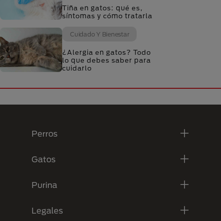
Tiña en gatos: qué es,
síntomas y cómo tratarla
Cuidado Y Bienestar
¿Alergia en gatos? Todo
lo que debes saber para
cuidarlo
Menú Footer Purina
Perros
Gatos
Purina
Legales