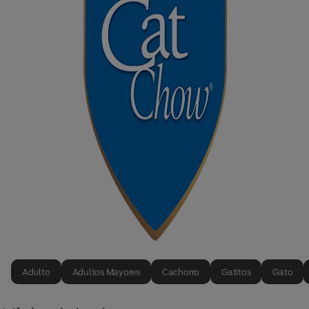
Adulto
Adultos Mayores
Cachorro
Gatitos
Gato