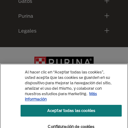
Gatos
Purina
Legales
Al hacer clic en “Aceptar todas las cookies”,
usted acepta que las cookies se guarden en su
dispositivo para mejorar la navegación del sitio,
analizar el uso del mismo, y colaborar con
Menu Footer Secundario Purina
nuestros estudios para marketing.
Más
información
Aceptar todas las cookies
All Nestlé Purina trademarks owned by Société des Produits Nestlé S.A.,
Vevey, Switzerland or are used with permission.
Politicas de privacidad
Configuración de cookies