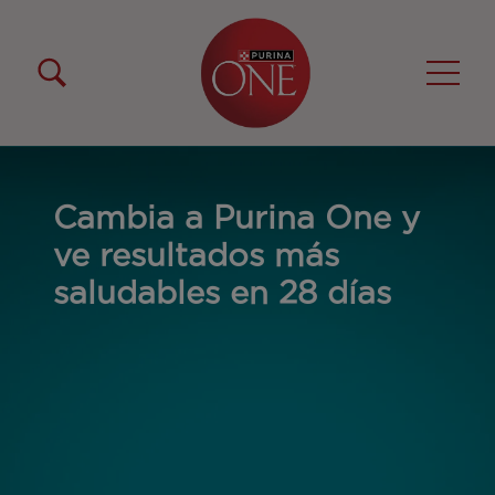
Pasar al contenido principal
Menú Secundario Purina One
Menú Principal Purina One
Cambia a Purina One y
ve resultados más
saludables en 28 días