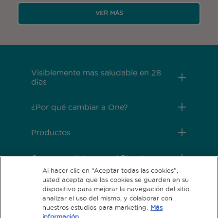
VER MÁS
Menú Footer Purina One
Visiblemente mas saludable en 28
días
¿Por qué cambiar a One?
Productos
Comprometidos con el Planeta
Al hacer clic en “Aceptar todas las cookies”,
usted acepta que las cookies se guarden en su
Legales
dispositivo para mejorar la navegación del sitio,
analizar el uso del mismo, y colaborar con
nuestros estudios para marketing.
Más
información