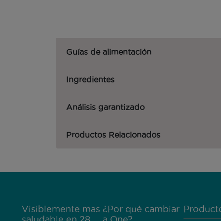
Guías de alimentación
Ingredientes
Análisis garantizado
Productos Relacionados
Menú Footer Purina One
Visiblemente mas
¿Por qué cambiar
Product
saludable en 28
a One?