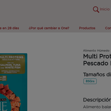
Inicio
e en 28 días
¿Por qué cambiar a One?
Productos
Com
Alimento Húmedo
Multi Pro
Pescado 
Tamaños di
85Grs
Descripció
Alimento bala