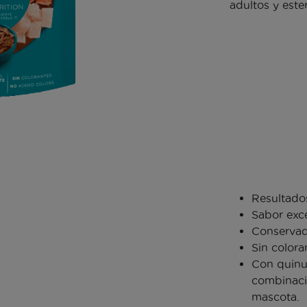
adultos y este
Resultados
Sabor exc
Conservad
Sin color
Con quinua
combinaci
mascota.