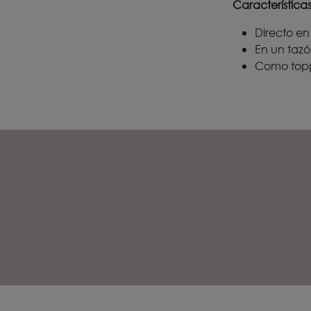
Características
Directo en
En un taz
Como top