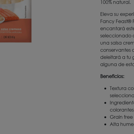
100% natural.
Eleva su expe
Fancy Feast® P
encantará este
seleccionado a
una salsa crem
conservantes ar
deleitará a tu
alguna de esta
Beneficios:
Textura co
seleccion
Ingredient
colorantes 
Grain free
Alta hume