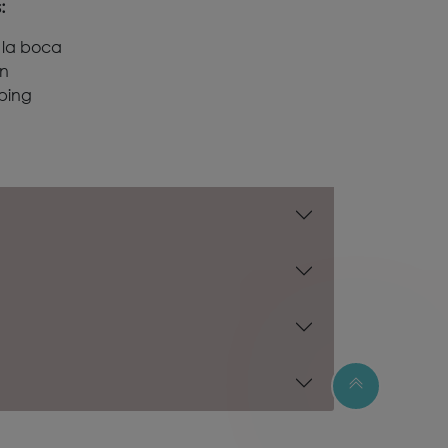
:
 la boca
ón
ping