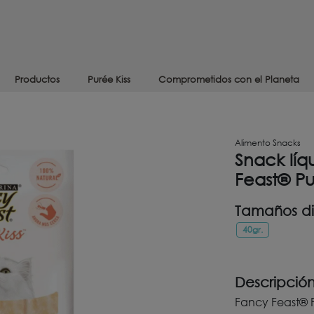
Productos
Purée Kiss
Comprometidos con el Planeta
Alimento Snacks
Snack líq
Feast® Pu
Tamaños di
40gr.
Descripció
Fancy Feast® P