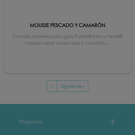
MOUSSE PESCADO Y CAMARÓN
Comida húmeda para gato Purina® Fancy Feast®
Mousse sabor a pescado y camarón....
Paginación
Siguiente página
1
Siguiente ›
Menu Footer Fancy Feast
Productos