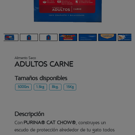
Alimento Seco
ADULTOS CARNE
Tamaños disponibles
500Grs
1.5kg
8kg.
15Kg
Descripción
Con
PURINA® CAT CHOW®
, construyes un
escudo de protección alrededor de tu gato todos