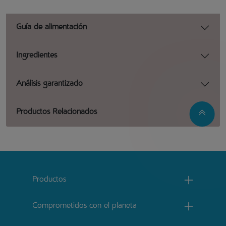
Guía de alimentación
Ingredientes
Análisis garantizado
Productos Relacionados
Menu footer Catchow
Productos
Comprometidos con el planeta