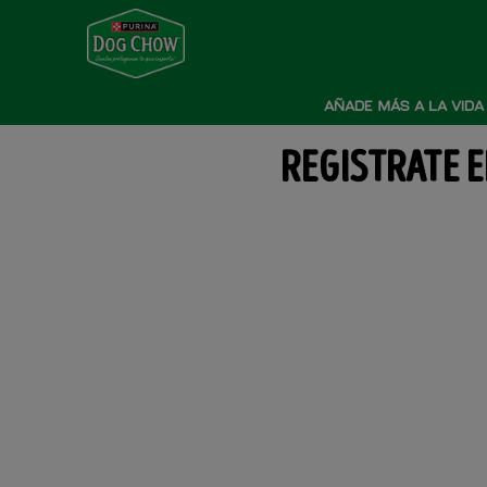
Pasar al contenido principal
Menú secundario Dog Chow
Menú Principal Dog Chow
AÑADE MÁS A LA VIDA
REGISTRATE 