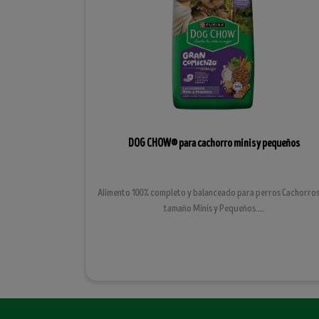
N CARNE
DOG CHOW® para cachorro minis y pequeños
perros adultos de
Alimento 100% completo y balanceado para perros Cachorros
tamaño Minis y Pequeños....
Menu Footer Dogchow