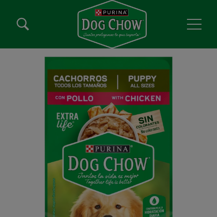
Pasar al contenido principal
Menú secundario Dog Chow
Menú Principal Dog Chow