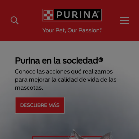
Pasar al contenido principal
Menú Secundario Purina
Menú Principal Purina
Purina en la sociedad®
Conoce las acciones qué realizamos
para mejorar la calidad de vida de las
mascotas.
DESCUBRE MÁS