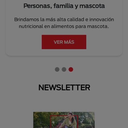
scota
Personas y el planeta
 innovación
Trabajamos diariamente con accion
 mascota.
cuidar del planeta y reducir el i
ambiental.
LEER MÁS
NEWSLETTER