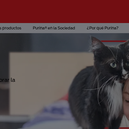
s productos
Purina® en la Sociedad
¿Por qué Purina?