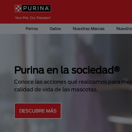
Pasar al contenido principal
Menú Secundario Purina
Menú Principal Purina
Perros
Gatos
Nuestras Marcas
Nuestro
Conoce más