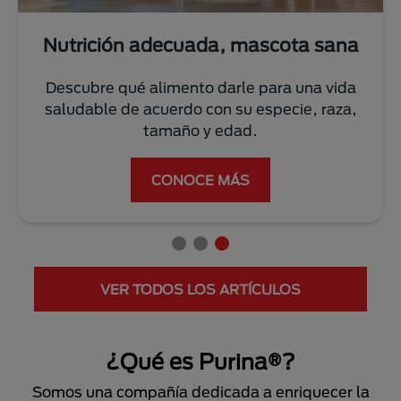
ición adecuada, mascota sana
E
bre qué alimento darle para una vida
Conoce lo
able de acuerdo con su especie, raza,
par
tamaño y edad.
CONOCE MÁS
VER TODOS LOS ARTÍCULOS
¿Qué es Purina®?
Somos una compañía dedicada a enriquecer la