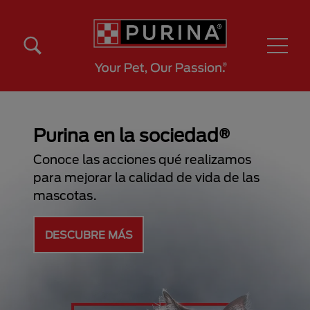
Pasar al contenido principal
Menú Secundario Purina
Menú Principal Purina
iedad®
Conoce más
é realizamos
de vida de las